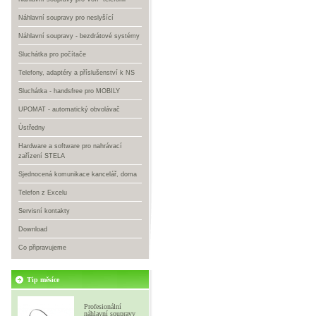
Náhlavní soupravy pro neslyšící
Náhlavní soupravy - bezdrátové systémy
Sluchátka pro počítače
Telefony, adaptéry a příslušenství k NS
Sluchátka - handsfree pro MOBILY
UPOMAT - automatický obvolávač
Ústředny
Hardware a software pro nahrávací
zařízení STELA
Sjednocená komunikace kancelář, doma
Telefon z Excelu
Servisní kontakty
Download
Co připravujeme
Tip měsíce
Profesionální
náhlavní soupravy