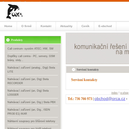
Orca vybavení call centra, cal
centrum, náhlavní soupravy
Home
O firmě
Kontakt
Aktuality
Ceník
E-obchod
Produkty
Call centrum- systém ATEC; HW, SW
Doplňky call centra - PC, servery, GSM
brány, sloly...
Nahrávací zařízení (analog., Digi) Stela
Servisní kontakty
LITE
Nahrávací zařízení (an, Dig) Stela
Servisní kontakty
RECORDER
Nahrávací zařízení (an, Dig) Stela
index
I
e-shop
LOGGER
obchod@orca.cz
Tel.: 736 766 973
|
›
Nahrávací zařízení (an, Dig.) Stela PBX
Nahrávací zařízení (an, Dig., ISDN
PRI30 E1) IKAR
Náhlavní soupravy pro šňůrové telefony
Náhlavní soupravy pro VoIP telefonii