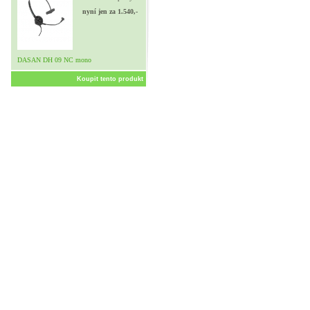
nyní jen za 1.540,-
DASAN DH 09 NC mono
Koupit tento produkt